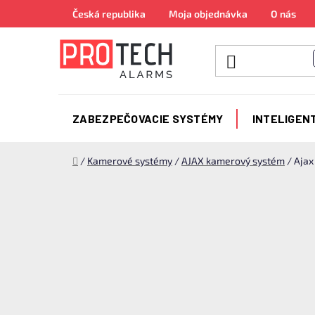
Prejsť
Česká republika
Moja objednávka
O nás
na
obsah
ZABEZPEČOVACIE SYSTÉMY
INTELIGEN
Domov
/
Kamerové systémy
/
AJAX kamerový systém
/
Ajax