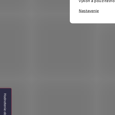
výkon a použiteľno
Nastavenie
Hodnotenie obchodu