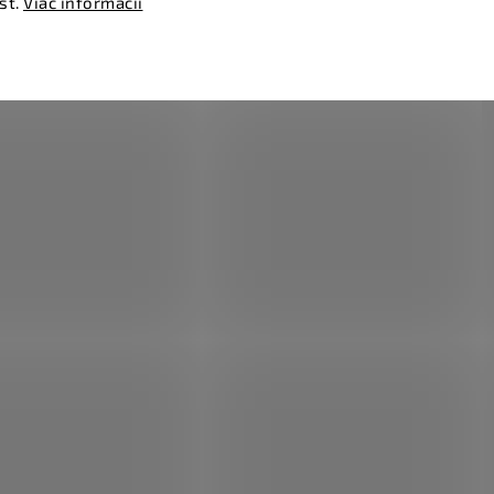
sť.
Viac informácií