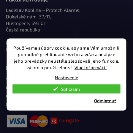
Ladislav Kobliha – Protech Alarms,
Dukelské nám. 37/11,
Hustopeče, 693 01,
Česká republika
IČO: 10918027
Používame súbory cookie, aby sme Vám umožnili
DIČ: CZ9502154442
pohodlné prehliadanie webu a vďaka analýze
jeho prevádzky neustále zlepšovali jeho funkcie,
Dôležité odkazy
výkon a použiteľnosť.
Viac informácií
Nastavenie
Vrátenie a reklamácie tovaru
Ochrana osobných údajov
Súhlasím
Obchodné podmienky
Odmietnuť
Doručenie a platba