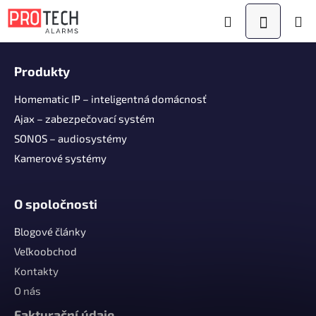
Prejsť
Hľadať
NÁKUPN
na
obsah
Z
KOŠÍK
á
Produkty
p
ä
Homematic IP – inteligentná domácnosť
t
Ajax – zabezpečovací systém
i
SONOS – audiosystémy
e
Kamerové systémy
O spoločnosti
Blogové články
Veľkoobchod
Kontakty
O nás
Fakturační údaje