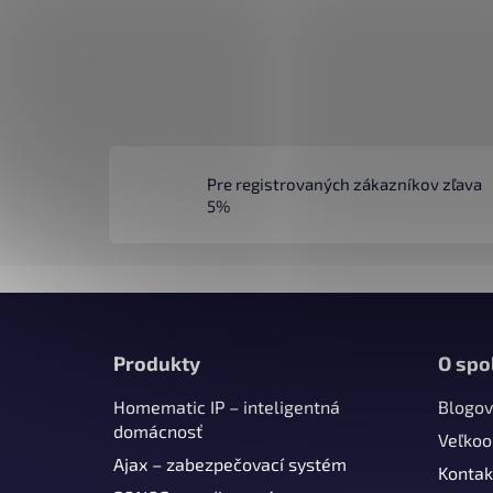
Pre registrovaných zákazníkov zľava
5%
Z
á
Produkty
O spo
p
Homematic IP – inteligentná
Blogov
ä
domácnosť
t
Veľko
Ajax – zabezpečovací systém
i
Kontak