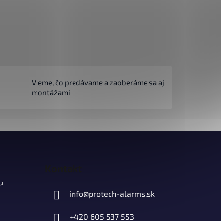
Vieme, čo predávame a zaoberáme sa aj
montážami
Kontakt
u
info
@
protech-alarms.sk
+420 605 537 553