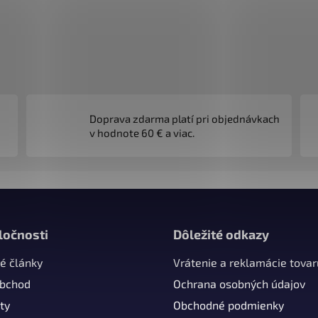
Doprava zdarma platí pri objednávkach
v hodnote 60 € a viac.
ločnosti
Dôležité odkazy
é články
Vrátenie a reklamácie tovar
obchod
Ochrana osobných údajov
ty
Obchodné podmienky