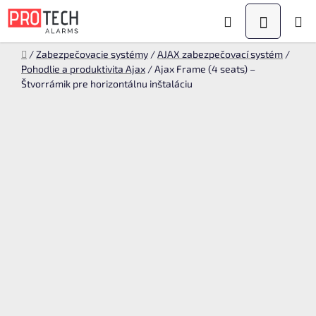
Prejsť
Hľadať
NÁKUPN
na
obsah
KOŠÍK
Domov
/
Zabezpečovacie systémy
/
AJAX zabezpečovací systém
/
Pohodlie a produktivita Ajax
/
Ajax Frame (4 seats) –
Štvorrámik pre horizontálnu inštaláciu