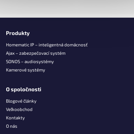
Z
á
Produkty
p
ä
Homematic IP – inteligentná domácnosť
t
Ajax – zabezpečovací systém
i
SONOS – audiosystémy
e
Kamerové systémy
O spoločnosti
Blogové články
Veľkoobchod
Kontakty
O nás