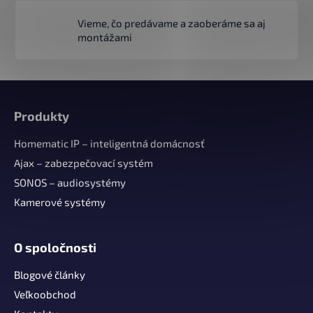
Vieme, čo predávame a zaoberáme sa aj
montážami
Z
á
Produkty
p
ä
Homematic IP – inteligentná domácnosť
t
Ajax – zabezpečovací systém
i
SONOS – audiosystémy
e
Kamerové systémy
O spoločnosti
Blogové články
Veľkoobchod