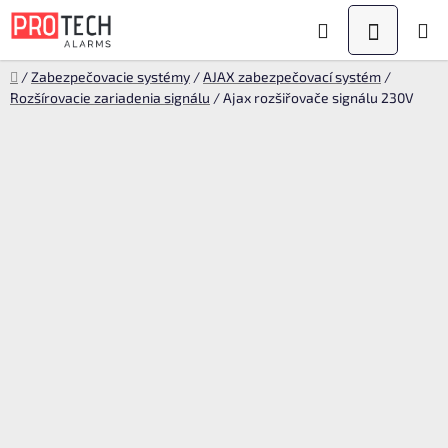
Prejsť
Hľadať
NÁKUPN
na
obsah
KOŠÍK
Domov
/
Zabezpečovacie systémy
/
AJAX zabezpečovací systém
/
Rozšírovacie zariadenia signálu
/
Ajax rozšiřovače signálu 230V