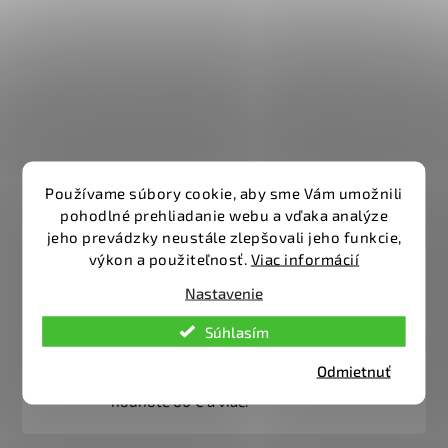
Používame súbory cookie, aby sme Vám umožnili
pohodlné prehliadanie webu a vďaka analýze
jeho prevádzky neustále zlepšovali jeho funkcie,
výkon a použiteľnosť.
Viac informácií
Pre registrovaných zákazníkov zľava 5%
Nastavenie
Súhlasím
Odmietnuť
Doprava zdarma platí pri objednávkach v
hodnote 60 € a viac.