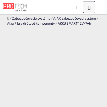
Prejsť
Hľadať
NÁKUPN
na
obsah
KOŠÍK
Domov
/
Zabezpečovacie systémy
/
AJAX zabezpečovací systém
/
Ajax Fibra drôtové komponenty
/
AKKU SMART 12V/7Ah