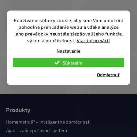
Používame súbory cookie, aby sme Vám umožnili
pohodlné prehliadanie webu a vďaka analýze
jeho prevádzky neustále zlepšovali jeho funkcie,
výkon a použiteľnosť.
Viac informácií
Nastavenie
Súhlasím
Odmietnuť
Z
á
Produkty
p
ä
Homematic IP – inteligentná domácnosť
t
Ajax – zabezpečovací systém