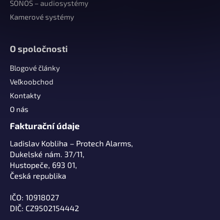
i
SONOS – audiosystémy
e
Kamerové systémy
O spoločnosti
Blogové články
Veľkoobchod
Kontakty
O nás
Fakturační údaje
Ladislav Kobliha – Protech Alarms,
Dukelské nám. 37/11,
Hustopeče, 693 01,
Česká republika
IČO: 10918027
DIČ: CZ9502154442