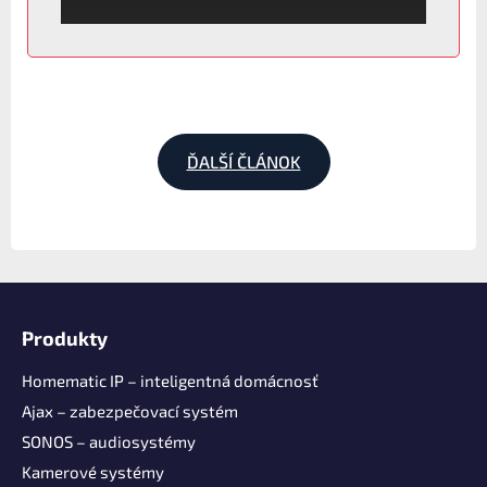
ĎALŠÍ ČLÁNOK
Z
á
Produkty
p
ä
Homematic IP – inteligentná domácnosť
t
Ajax – zabezpečovací systém
i
SONOS – audiosystémy
e
Kamerové systémy