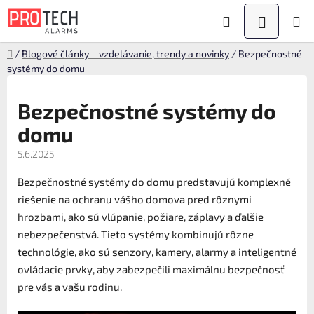
Prejsť
Hľadať
NÁKUPN
na
obsah
KOŠÍK
Domov
/
Blogové články – vzdelávanie, trendy a novinky
/
Bezpečnostné
systémy do domu
Bezpečnostné systémy do
domu
5.6.2025
Bezpečnostné systémy do domu predstavujú komplexné
riešenie na ochranu vášho domova pred rôznymi
hrozbami, ako sú vlúpanie, požiare, záplavy a ďalšie
nebezpečenstvá. Tieto systémy kombinujú rôzne
technológie, ako sú senzory, kamery, alarmy a inteligentné
ovládacie prvky, aby zabezpečili maximálnu bezpečnosť
pre vás a vašu rodinu.