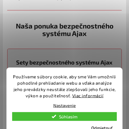
Naša ponuka bezpečnostného
systému Ajax
Sety bezpečnostného systému Ajax
V ponuke máme niekoľko setov bezpečnostného
Používame súbory cookie, aby sme Vám umožnili
systému Ajax, ktoré sú navrhnuté tak, aby
pohodlné prehliadanie webu a vďaka analýze
chránili objekty pred neoprávneným vstupom a
jeho prevádzky neustále zlepšovali jeho funkcie,
výkon a použiteľnosť.
Viac informácií
chránili majetok pred krádežou. Medzi
najpopulárnejšie sety patria Starter Kit, Senior,
Nastavenie
Chalupár, Karavan / Garáž 12V, Rodina alebo Môj
Súhlasím
dom, môj hrad.
Odmietnuť