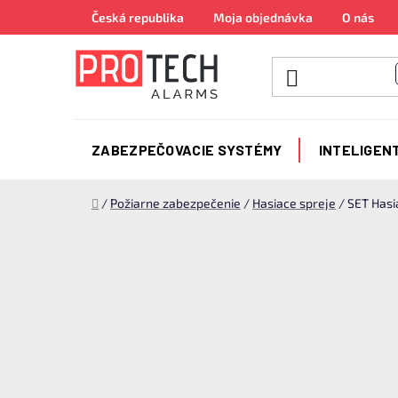
Prejsť
Česká republika
Moja objednávka
O nás
na
obsah
ZABEZPEČOVACIE SYSTÉMY
INTELIGEN
Domov
/
Požiarne zabezpečenie
/
Hasiace spreje
/
SET Hasi