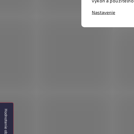
výkon a použiteľno
Nastavenie
Hodnotenie obchodu