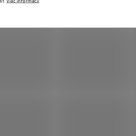
sť.
Viac informácií