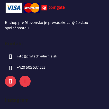
E-shop pre Slovensko je prevádzkovaný českou
spoločnosťou.
Kontakt
info
@
protech-alarms.sk
+420 605 537 553
Instagram