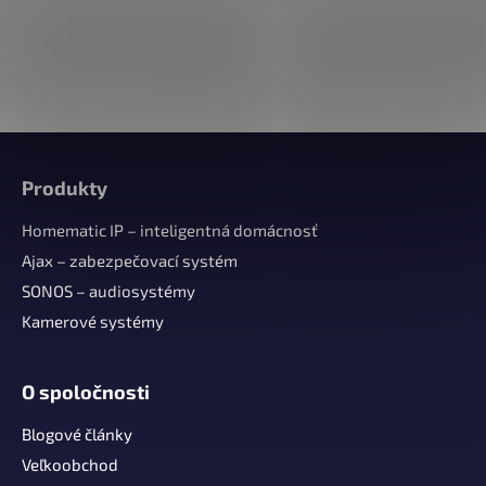
Z
á
Produkty
p
ä
Homematic IP – inteligentná domácnosť
t
Ajax – zabezpečovací systém
i
SONOS – audiosystémy
e
Kamerové systémy
O spoločnosti
Blogové články
Veľkoobchod