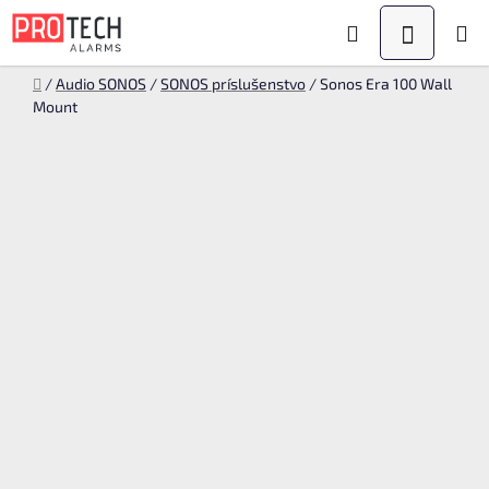
Prejsť
Hľadať
NÁKUPN
na
obsah
KOŠÍK
Domov
/
Audio SONOS
/
SONOS príslušenstvo
/
Sonos Era 100 Wall
Mount