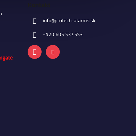
Kontakt
u
info
@
protech-alarms.sk
+420 605 537 553