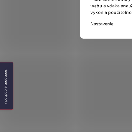
webu a vďaka analý
výkon a použiteľno
Nastavenie
Hodnotenie obchodu