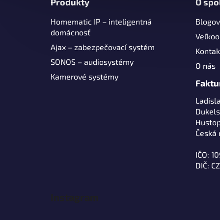
Produkty
O spo
p
Homematic IP – inteligentná
Blogov
ä
domácnosť
t
Veľko
Ajax – zabezpečovací systém
i
Kontak
e
SONOS – audiosystémy
O nás
Kamerové systémy
Faktu
Ladisl
Dukels
Hustop
Česká 
IČO: 1
DIČ: C
Instagram