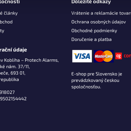
ločnosti
Dôležité odkazy
é články
Vrátenie a reklamácie tovar
obchod
Ochrana osobných údajov
ty
Obchodné podmienky
Doručenie a platba
rační údaje
av Kobliha – Protech Alarms,
ké nám. 37/11,
eče, 693 01,
E-shop pre Slovensko je
republika
prevádzkovaný českou
spoločnosťou.
0918027
Z9502154442