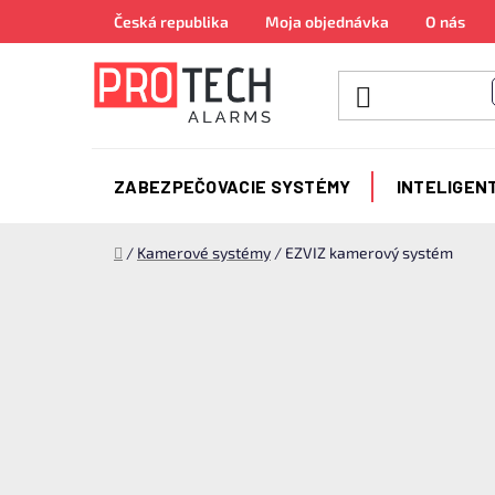
Prejsť
Česká republika
Moja objednávka
O nás
na
obsah
ZABEZPEČOVACIE SYSTÉMY
INTELIGEN
Domov
/
Kamerové systémy
/
EZVIZ kamerový systém