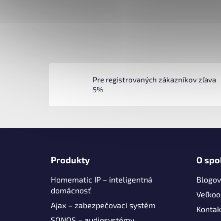
Pre registrovaných zákazníkov zľava
5%
Z
á
Produkty
O spo
p
Homematic IP – inteligentná
Blogov
ä
domácnosť
t
Veľko
Ajax – zabezpečovací systém
i
Kontak
SONOS – audiosystémy