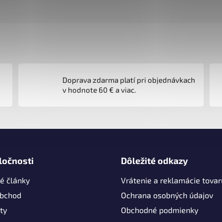
Doprava zdarma platí pri objednávkach
v hodnote 60 € a viac.
ločnosti
Dôležité odkazy
é články
Vrátenie a reklamácie tovar
obchod
Ochrana osobných údajov
ty
Obchodné podmienky