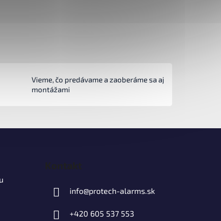
Vieme, čo predávame a zaoberáme sa aj
montážami
Kontakt
u
info
@
protech-alarms.sk
+420 605 537 553